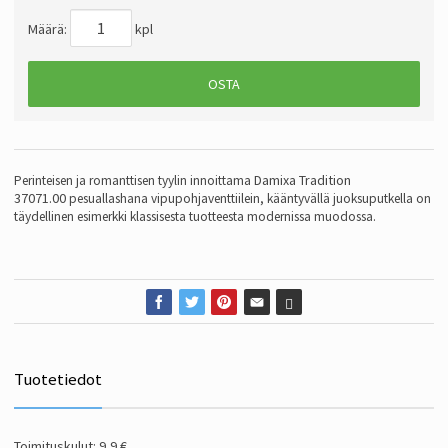
Määrä:
kpl
OSTA
Damixa Tradition
Perinteisen ja romanttisen tyylin innoittama
37071.00
pesuallashana vipupohjaventtiilein, kääntyvällä juoksuputkella
on
täydellinen esimerkki klassisesta tuotteesta modernissa muodossa.
Tuotetiedot
Toimituskulut: 9,9 €