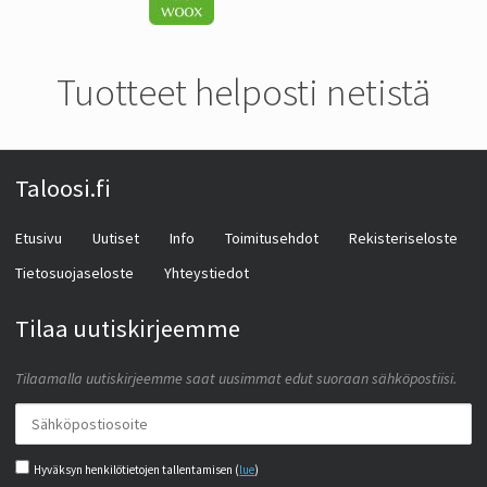
Tuotteet helposti netistä
Taloosi.fi
Etusivu
Uutiset
Info
Toimitusehdot
Rekisteriseloste
Tietosuojaseloste
Yhteystiedot
Tilaa uutiskirjeemme
Tilaamalla uutiskirjeemme saat uusimmat edut suoraan sähköpostiisi.
Hyväksyn henkilötietojen tallentamisen (
lue
)