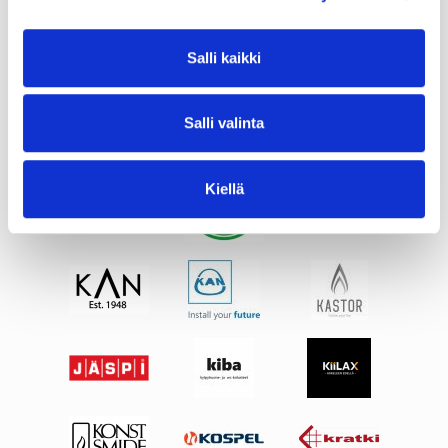
Salli kaikki
Salli valinta
Kiellä