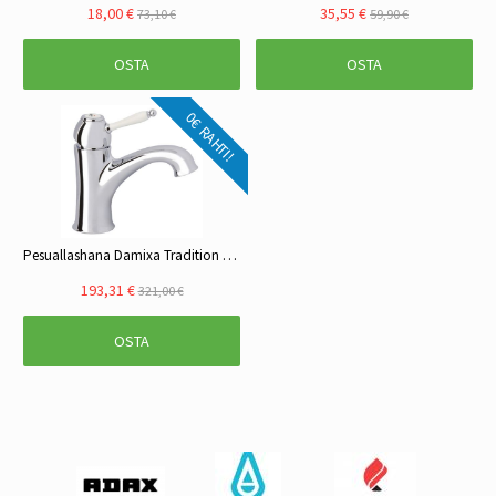
18,00 €
35,55 €
73,10 €
59,90 €
OSTA
OSTA
0€ RAHTI!
Pesuallashana Damixa Tradition 370340035 kromi
193,31 €
321,00 €
OSTA