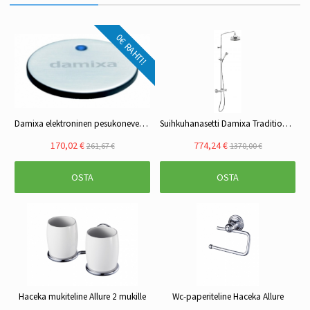
0€ RAHTI!
Damixa elektroninen pesukoneventtiili 484086671
Suihkuhanasetti Damixa Tradition 379300000 kromi
170,02 €
774,24 €
261,67 €
1370,00 €
OSTA
OSTA
Haceka mukiteline Allure 2 mukille
Wc-paperiteline Haceka Allure