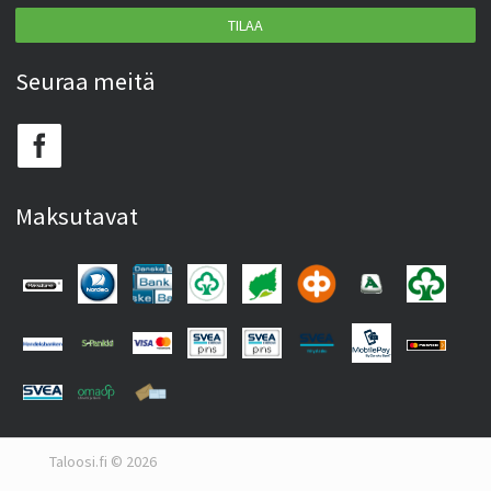
TILAA
Seuraa meitä
Maksutavat
Taloosi.fi © 2026