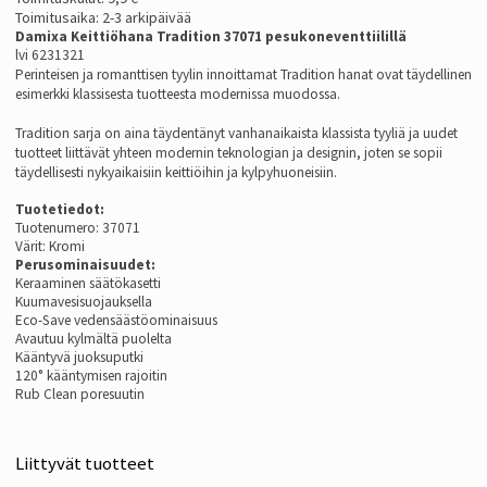
Toimitusaika: 2-3 arkipäivää
Damixa Keittiöhana Tradition 37071 pesukoneventtiilillä
lvi 6231321
Perinteisen ja romanttisen tyylin innoittamat Tradition hanat ovat täydellinen
esimerkki klassisesta tuotteesta modernissa muodossa.
Tradition sarja on aina täydentänyt vanhanaikaista klassista tyyliä ja uudet
tuotteet liittävät yhteen modernin teknologian ja designin, joten se sopii
täydellisesti nykyaikaisiin keittiöihin ja kylpyhuoneisiin.
Tuotetiedot:
Tuotenumero: 37071
Värit: Kromi
Perusominaisuudet:
Keraaminen säätökasetti
Kuumavesisuojauksella
Eco-Save vedensäästöominaisuus
Avautuu kylmältä puolelta
Kääntyvä juoksuputki
120° kääntymisen rajoitin
Rub Clean poresuutin
Liittyvät tuotteet