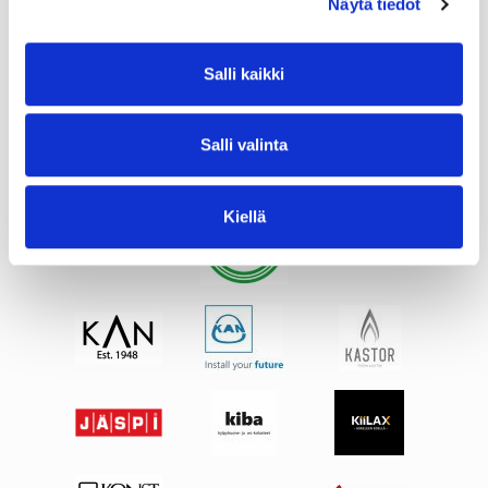
Näytä tiedot
Salli kaikki
Salli valinta
Kiellä