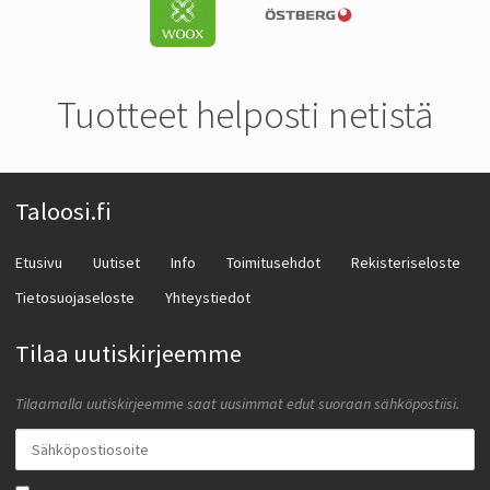
Tuotteet helposti netistä
Taloosi.fi
Etusivu
Uutiset
Info
Toimitusehdot
Rekisteriseloste
Tietosuojaseloste
Yhteystiedot
Tilaa uutiskirjeemme
Tilaamalla uutiskirjeemme saat uusimmat edut suoraan sähköpostiisi.