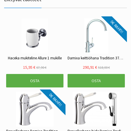
0€ RAHTI!
Haceka mukiteline Allure 1 mukille
Damixa keittiöhana Tradition 37071 pkv
15,95 €
290,91 €
67,90 €
518,00 €
OSTA
OSTA
0€ RAHTI!