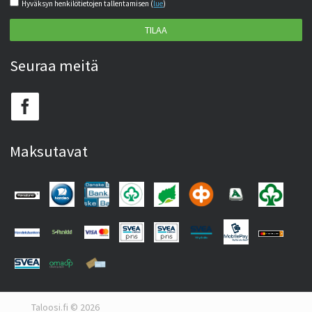
Hyväksyn henkilötietojen tallentamisen (
lue
)
TILAA
Seuraa meitä
Maksutavat
Taloosi.fi © 2026