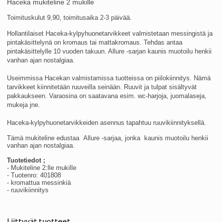
Haceka mukiteline 2 mukille
Toimituskulut 9,90, toimitusaika 2-3 päivää.
Hollantilaiset Haceka-kylpyhuonetarvikkeet valmistetaan messingistä ja
pintakäsittelynä on kromaus tai mattakromaus. Tehdas antaa
pintakäsittelylle 10 vuoden takuun. Allure -sarjan kaunis muotoilu henkii
vanhan ajan nostalgiaa.
Useimmissa Hacekan valmistamissa tuotteissa on piilokiinnitys. Nämä
tarvikkeet kiinnitetään ruuveilla seinään. Ruuvit ja tulpat sisältyvät
pakkaukseen.
Varaosina on saatavana esim. wc-harjoja, juomalaseja,
mukeja jne.
Haceka-kylpyhuonetarvikkeiden asennus tapahtuu ruuvikiinnityksellä.
Tämä mukiteline edustaa
Allure -sarjaa, jonka kaunis muotoilu henkii
vanhan ajan nostalgiaa.
Tuotetiedot ;
- Mukiteline 2:lle mukille
-
Tuotenro: 401808
- kromattua messinkiä
- ruuvikiinnitys
Liittyvät tuotteet