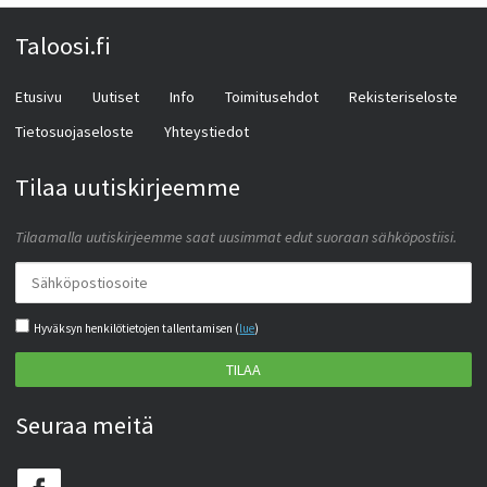
Taloosi.fi
Etusivu
Uutiset
Info
Toimitusehdot
Rekisteriseloste
Tietosuojaseloste
Yhteystiedot
Tilaa uutiskirjeemme
Tilaamalla uutiskirjeemme saat uusimmat edut suoraan sähköpostiisi.
Hyväksyn henkilötietojen tallentamisen (
lue
)
TILAA
Seuraa meitä