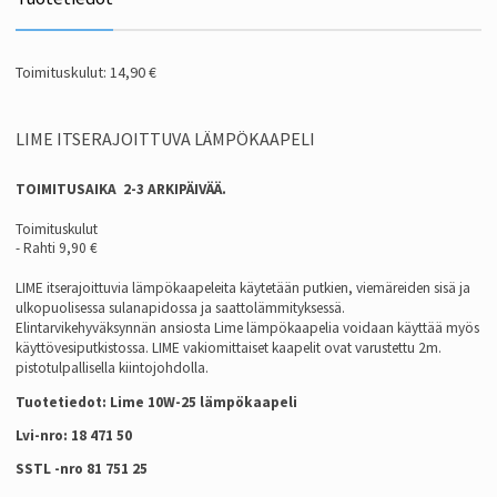
Toimituskulut: 14,90 €
LIME ITSERAJOITTUVA LÄMPÖKAAPELI
TOIMITUSAIKA 2-3 ARKIPÄIVÄÄ.
Toimituskulut
- Rahti 9,90 €
LIME itserajoittuvia lämpökaapeleita käytetään putkien, viemäreiden sisä ja
ulkopuolisessa sulanapidossa ja saattolämmityksessä.
Elintarvikehyväksynnän ansiosta Lime lämpökaapelia voidaan käyttää myös
käyttövesiputkistossa. LIME vakiomittaiset kaapelit ovat varustettu 2m.
pistotulpallisella kiintojohdolla.
Tuotetiedot: Lime 10W-25 lämpökaapeli
Lvi-nro: 18 471 50
S
STL -nro 81 751 25