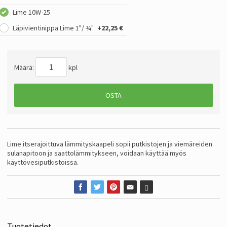
Lime 10W-25
Läpivientinippa Lime 1"/ ¾"
+22,25 €
Määrä:
kpl
OSTA
Lime itserajoittuva lämmityskaapeli sopii putkistojen ja viemäreiden
sulanapitoon ja saattolämmitykseen, voidaan käyttää myös
käyttövesiputkistoissa.
Tuotetiedot