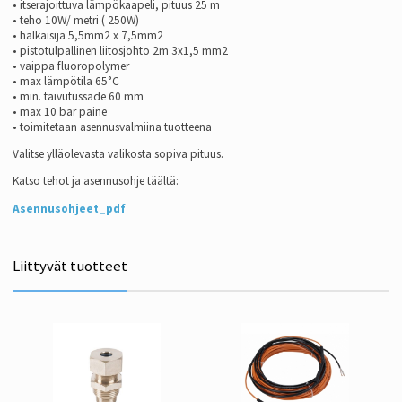
• itserajoittuva lämpökaapeli, pituus 25 m
• teho 10W/ metri ( 250W)
• halkaisija 5,5mm2 x 7,5mm2
• pistotulpallinen liitosjohto 2m 3x1,5 mm2
• vaippa fluoropolymer
• max lämpötila 65°C
• min. taivutussäde 60 mm
• max 10 bar paine
• toimitetaan asennusvalmiina tuotteena
Valitse ylläolevasta valikosta sopiva pituus.
Katso tehot ja asennusohje täältä:
Asennusohjeet_pdf
Liittyvät tuotteet