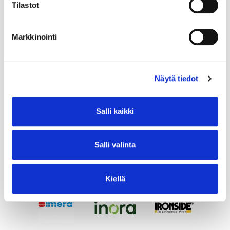
Tilastot
Markkinointi
Näytä tiedot
Salli kaikki
Salli valinta
Kiellä