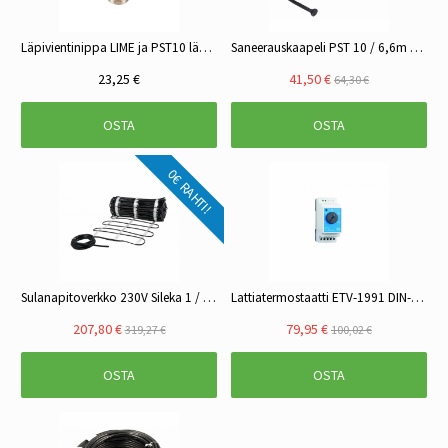
Läpivientinippa LIME ja PST10 lämmityskaapeleille
Saneerauskaapeli PST 10 / 6,6m 65w 230v
23,25 €
41,50 €
64,30 €
OSTA
OSTA
0€ RAHTI!
Sulanapitoverkko 230V Sileka 1 / 2m² / 0,6kw
Lattiatermostaatti ETV-1991 DIN-kisko 16A
207,80 €
79,95 €
319,27 €
100,02 €
OSTA
OSTA