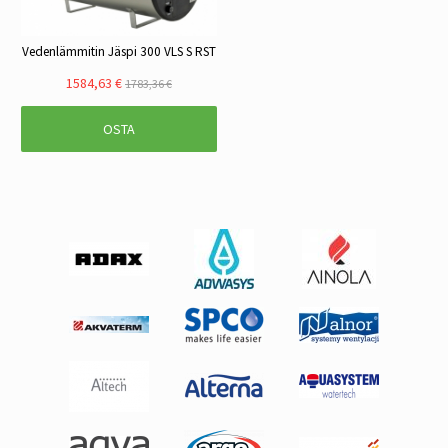
Vedenlämmitin Jäspi 300 VLS S RST
1584,63 €
1783,36 €
OSTA