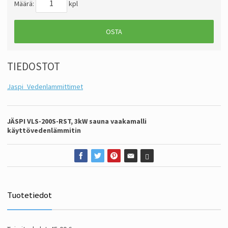
Määrä:
kpl
OSTA
TIEDOSTOT
Jaspi_Vedenlammittimet
JÄSPI VLS-200S-RST, 3kW sauna vaakamalli
käyttövedenlämmitin
Tuotetiedot