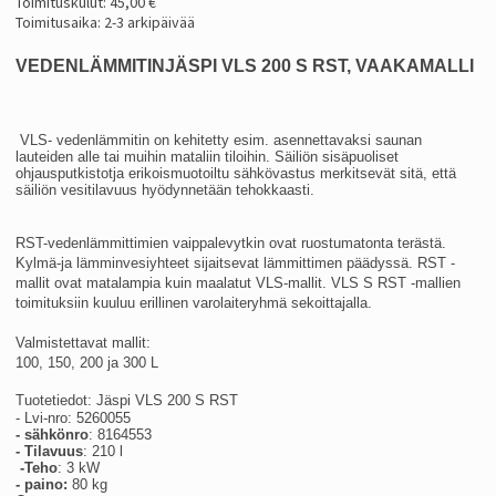
Toimituskulut: 45,00 €
Toimitusaika: 2-3 arkipäivää
VEDENLÄMMITINJÄSPI VLS 200 S RST, VAAKAMALLI
VLS- vedenlämmitin on kehitetty esim. asennettavaksi saunan
lauteiden alle tai muihin mataliin tiloihin. Säiliön sisäpuoliset
ohjausputkistotja erikoismuotoiltu sähkövastus merkitsevät sitä, että
säiliön vesitilavuus hyödynnetään tehokkaasti.
RST-vedenlämmittimien vaippalevytkin ovat ruostumatonta terästä.
Kylmä-ja lämminvesiyhteet sijaitsevat lämmittimen päädyssä. RST -
mallit ovat matalampia kuin maalatut VLS-mallit. VLS S RST -mallien
toimituksiin kuuluu erillinen varolaiteryhmä sekoittajalla.
Valmistettavat mallit:
100, 150, 200 ja 300 L
Tuotetiedot: Jäspi VLS 200 S RST
- Lvi-nro: 5260055
- sähkönro
: 8164553
- Tilavuus
: 210 l
-Teho
: 3 kW
- paino:
80 kg