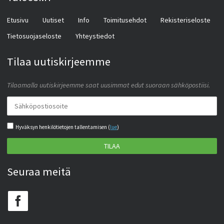
Etusivu
Uutiset
Info
Toimitusehdot
Rekisteriseloste
Tietosuojaseloste
Yhteystiedot
Tilaa uutiskirjeemme
Tilaamalla uutiskirjeemme saat uusimmat edut suoraan sähköpostiisi.
Hyväksyn henkilötietojen tallentamisen (
lue
)
TILAA
Seuraa meitä