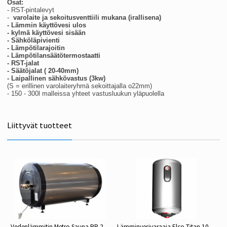
Osat:
- RST-pintalevyt
-
varolaite ja
sekoitusventtiili mukana (irallisena)
- Lämmin käyttövesi ulos
- kylmä käyttövesi sisään
- Sähköläpivienti
- Lämpötilarajoitin
- Lämpötilansäätötermostaatti
- RST-jalat
- Säätöjalat ( 20-40mm)
- Laipallinen sähkövastus (3kw)
(S = erillinen varolaiteryhmä sekoittajalla o22mm)
- 150 - 300l malleissa yhteet vastusluukun yläpuolella
Liittyvät tuotteet
Vedenlämmitin Metro Sauna RR 200L, 3kW
Lämminvesivaraaja Elco Titan 100l, pystymalli