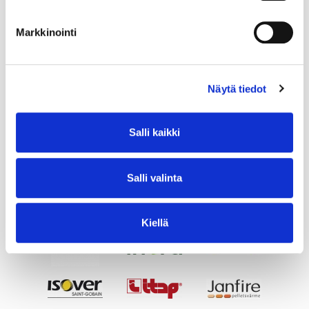
Markkinointi
Näytä tiedot
Salli kaikki
Salli valinta
Kiellä