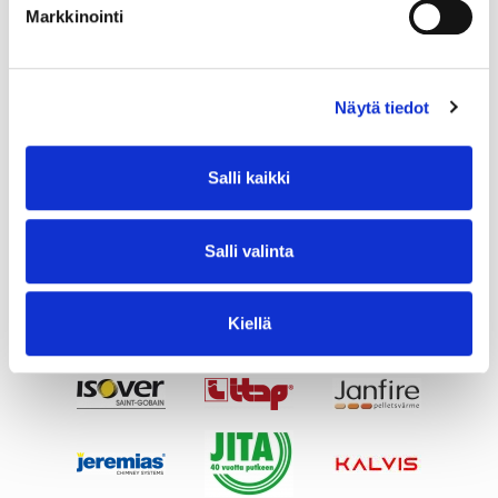
Markkinointi
Näytä tiedot
Salli kaikki
Salli valinta
Kiellä