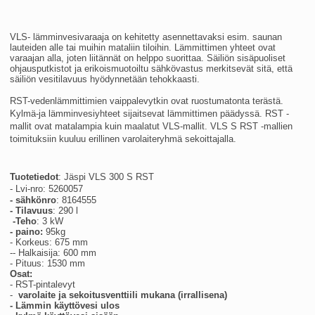
VLS- lämminvesivaraaja on kehitetty asennettavaksi esim. saunan
lauteiden alle tai muihin mataliin tiloihin. Lämmittimen yhteet ovat
varaajan alla, joten liitännät on helppo suorittaa. Säiliön sisäpuoliset
ohjausputkistot ja erikoismuotoiltu sähkövastus merkitsevät sitä, että
säiliön vesitilavuus hyödynnetään tehokkaasti.
RST-vedenlämmittimien vaippalevytkin ovat ruostumatonta terästä.
Kylmä-ja lämminvesiyhteet sijaitsevat lämmittimen päädyssä. RST -
mallit ovat matalampia kuin maalatut VLS-mallit. VLS S RST -mallien
toimituksiin kuuluu erillinen varolaiteryhmä sekoittajalla.
Tuotetiedot
: Jäspi VLS 300 S RST
-
Lvi-nro:
5260057
- sähkönro
: 8164555
- Tilavuus
: 290 l
-Teho
: 3 kW
- paino:
95kg
- Korkeus: 675 mm
-- Halkaisija: 600 mm
- Pituus: 1530 mm
Osat:
- RST-pintalevyt
-
varolaite ja
sekoitusventtiili mukana (irrallisena)
- Lämmin käyttövesi ulos