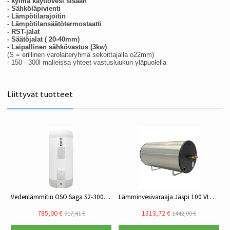
- kylmä käyttövesi sisään
- Sähköläpivienti
- Lämpötilarajoitin
- Lämpötilansäätötermostaatti
- RST-jalat
- Säätöjalat ( 20-40mm)
- Laipallinen sähkövastus (3kw)
(S = erillinen varolaiteryhmä sekoittajalla o22mm)
- 150 - 300l malleissa yhteet vastusluukun yläpuolella
Liittyvät tuotteet
Vedenlämmitin OSO Saga S2-300 3kW, 2x400V 1x230V
Lämminvesivaraaja Jäspi 100 VLS-S RST
785,00 €
1313,72 €
917,41 €
1442,00 €