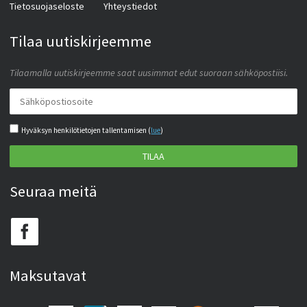
Tietosuojaseloste
Yhteystiedot
Tilaa uutiskirjeemme
Tilaamalla uutiskirjeemme saat uusimmat edut suoraan sähköpostiisi.
Hyväksyn henkilötietojen tallentamisen (
lue
)
TILAA
Seuraa meitä
Maksutavat