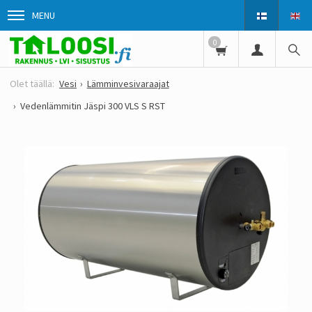
MENU
0
Vesi
Lämminvesivaraajat
Vedenlämmitin Jäspi 300 VLS S RST