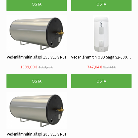
OSTA
OSTA
Vedenlämmitin Jäspi 150 VLS S RST
Vedenlämmitin OSO Saga S2-300 2.8 kW, 1x230V
1389,00 €
747,04 €
1563,73 €
917,41 €
OSTA
OSTA
Vedenlämmitin Jäspi 200 VLS S RST