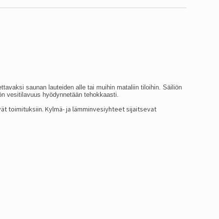
aksi saunan lauteiden alle tai muihin mataliin tiloihin. Säiliön
liön vesitilavuus hyödynnetään tehokkaasti.
ät toimituksiin. Kylmä- ja lämminvesiyhteet sijaitsevat