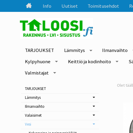
Info
Uutiset
Toimitusehdot
R
TARJOUKSET
Lämmitys
Ilmanvaihto
Kylpyhuone
Keittiö ja kodinhoito
S
Valmistajat
TARJOUKSET
Lämmitys
Ilmanvaihto
Valaisimet
Vesi