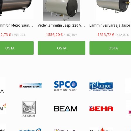
Vedenlämmitin Metro Sauna RR 200L, 3kW
Vedenlämmitin Jäspi 220 VLS-S
2,73 €
1556,20 €
1313,72 €
1693,00 €
2182,45 €
1442,00 €
OSTA
OSTA
OSTA