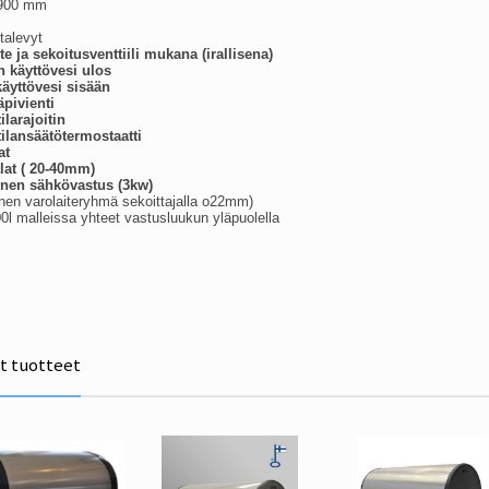
 900 mm
talevyt
te ja
sekoitusventtiili mukana (irallisena)
n käyttövesi ulos
käyttövesi sisään
äpivienti
larajoitin
ilansäätötermostaatti
at
alat ( 20-40mm)
linen sähkövastus (3kw)
linen varolaiteryhmä sekoittajalla o22mm)
00l malleissa yhteet vastusluukun yläpuolella
ät tuotteet