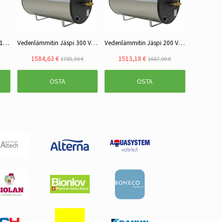
Lämminvesivaraaja Jäspi 100 VLS-S RST
Vedenlämmitin Jäspi 300 VLS S RST
Vedenlämmitin Jäspi 200 VLS S RST
1584,63 €
1513,18 €
1783,36 €
1667,90 €
OSTA
OSTA