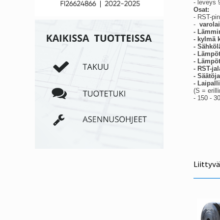
- leveys
Osat:
- RST-pin
-
varolai
- Lämmi
- kylmä 
- Sähköl
- Lämpöti
- Lämpöt
- RST-jal
- Säätöj
- Laipal
(S = eril
- 150 - 3
Liittyv