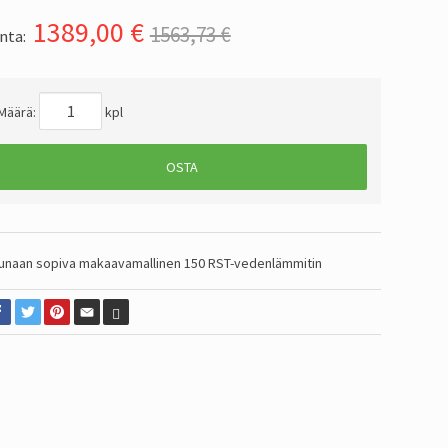
1389,00
€
1563,73 €
nta:
Määrä:
kpl
OSTA
unaan sopiva makaavamallinen 150 RST-vedenlämmitin