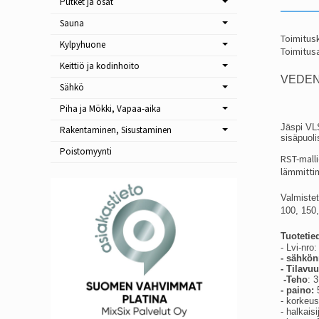
Putket ja osat
Sauna
Toimitusk
Kylpyhuone
Toimitusa
Keittiö ja kodinhoito
VEDENL
Sähkö
Piha ja Mökki, Vapaa-aika
Jäspi VLS
Rakentaminen, Sisustaminen
sisäpuoli
Poistomyynti
RST-malli
lämmitti
Valmistet
100, 150,
Tuotetie
- Lvi-nro
- sähkön
- Tilavu
-Teho
: 
- paino:
- korkeu
- halkais