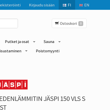
ekisteröinti
Kirjaudu sisään
FI
EN
Ostoskori
0
Putket ja osat
Sauna
isustaminen
Poistomyynti
EDENLÄMMITIN JÄSPI 150 VLS S
ST