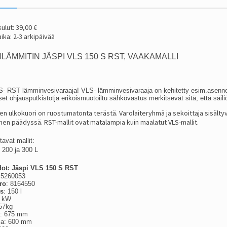
ulut: 39,00 €
ika: 2-3 arkipäivää
ÄMMITIN JÄSPI VLS 150 S RST, VAAKAMALLI
- RST lämminvesivaraaja! VLS- lämminvesivaraaja on kehitetty esim.asennettav
set ohjausputkistotja erikoismuotoiltu sähkövastus merkitsevät sitä, että säi
en ulkokuori on ruostumatonta terästä. Varolaiteryhmä ja sekoittaja sisältyv
men päädyssä. RST-mallit ovat matalampia kuin maalatut VLS-mallit.
tavat mallit:
 200 ja 300 L
dot: Jäspi VLS 150 S RST
: 5260053
ro
: 8164550
us
: 150 l
3 kW
57kg
s: 675 mm
ija: 600 mm