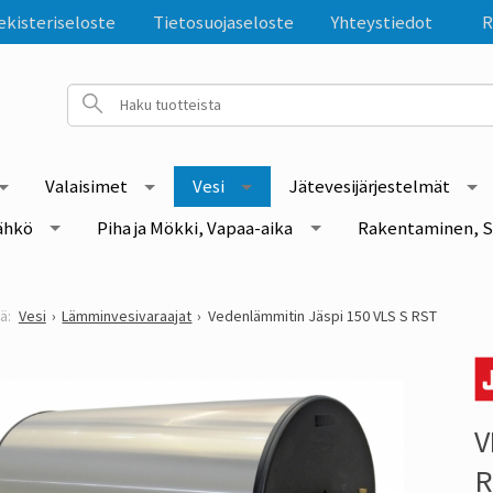
ekisteriseloste
Tietosuojaseloste
Yhteystiedot
R
Valaisimet
Vesi
Jätevesijärjestelmät
ähkö
Piha ja Mökki, Vapaa-aika
Rakentaminen, S
Vesi
Lämminvesivaraajat
Vedenlämmitin Jäspi 150 VLS S RST
V
R