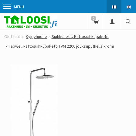
MENU
0
Kylpyhuone
Suihkusetit, Kattosuihkupaketit
Tapwell kattosuihkupaketti TVM 2200 jouksuputkella kromi