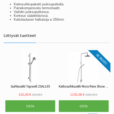
Kattosuihkupaketti juoksuputkella.
Painekompensoitu termostaatti.
Vaihdin juoksuputkessa.
Korkeus säädettävissä.
Kattolautasen halkaisija ⌀ 250mm.
Liittyvät tuotteet
0€ RAHTI!
Suihkusetti Tapwell ZSAL105
Kattosuihkusetti Mora Rexx Shower System S6 kromi
102,00 €
1193,08 €
120,00 €
1969,10 €
OSTA
OSTA