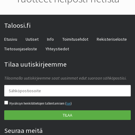
Taloosi.fi
Etusivu
Uutiset
Info
Toimitusehdot
Rekisteriseloste
Tietosuojaseloste
Yhteystiedot
Tilaa uutiskirjeemme
Tilaamalla uutiskirjeemme saat uusimmat edut suoraan sähköpostiisi.
Hyväksyn henkilötietojen tallentamisen (
lue
)
TILAA
Seuraa meitä