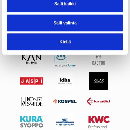
Salli kaikki
Salli valinta
Kiellä