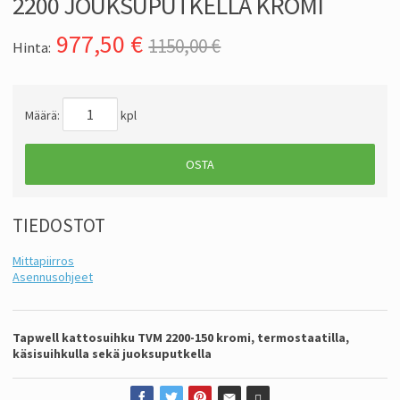
2200 JOUKSUPUTKELLA KROMI
977,50
€
1150,00 €
Hinta:
Määrä:
kpl
OSTA
TIEDOSTOT
Mittapiirros
Asennusohjeet
Tapwell kattosuihku TVM 2200-150 kromi, termostaatilla,
käsisuihkulla sekä juoksuputkella