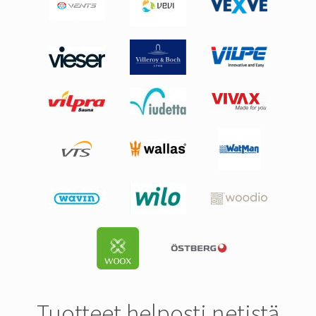
Tuotteet helposti netistä