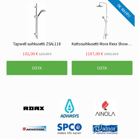
0€ RAHTI!
Tapwell suihkusetti ZSAL118
Kattosuihkusetti Mora Rexx Shower System S5 kromi
102,00 €
1187,00 €
120,00 €
1969,10 €
OSTA
OSTA