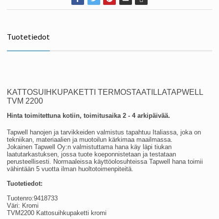
Tuotetiedot
KATTOSUIHKUPAKETTI TERMOSTAATILLA
TAPWELL
TVM 2200
Hinta toimitettuna kotiin, toimitusaika 2 - 4 arkipäivää.
Tapwell hanojen ja tarvikkeiden valmistus tapahtuu Italiassa, joka on
tekniikan, materiaalien ja muotoilun kärkimaa maailmassa.
Jokainen Tapwell Oy:n valmistuttama hana käy läpi tiukan
laatutarkastuksen, jossa tuote koeponnistetaan ja testataan
perusteellisesti. Normaaleissa käyttöolosuhteissa Tapwell hana toimii
vähintään 5 vuotta ilman huoltotoimenpiteitä.
Tuotetiedot:
Tuotenro:
9418733
Väri: Kromi
TVM2200 Kattosuihkupaketti kromi